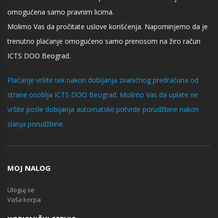
omogućena samo pravnim licima.
Molimo Vas da pročitate uslove korišćenja. Napominjemo da je
trenutno plaćanje omogućeno samo prenosom na žiro račun
ICTS DOO Beograd.
Plaćanje vršite tek nakon dobijanja zvaničnog predračuna od
strane osoblja ICTS DOO Beograd. Molimo Vas da uplate ne
vršite posle dobijanja automatske potvrde porudžbine nakon
slanja porudžbine.
MOJ NALOG
Uloguj se
Vaša korpa