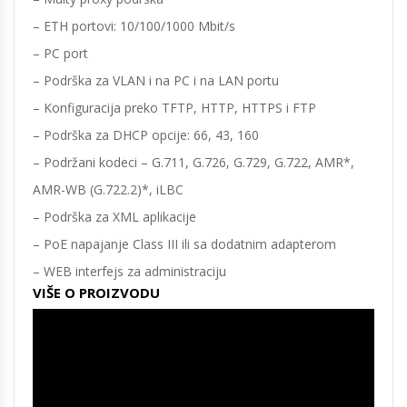
– ETH portovi: 10/100/1000 Mbit/s
– PC port
– Podrška za VLAN i na PC i na LAN portu
– Konfiguracija preko TFTP, HTTP, HTTPS i FTP
– Podrška za DHCP opcije: 66, 43, 160
– Podržani kodeci – G.711, G.726, G.729, G.722, AMR*,
AMR-WB (G.722.2)*, iLBC
– Podrška za XML aplikacije
– PoE napajanje Class III ili sa dodatnim adapterom
– WEB interfejs za administraciju
VIŠE O PROIZVODU