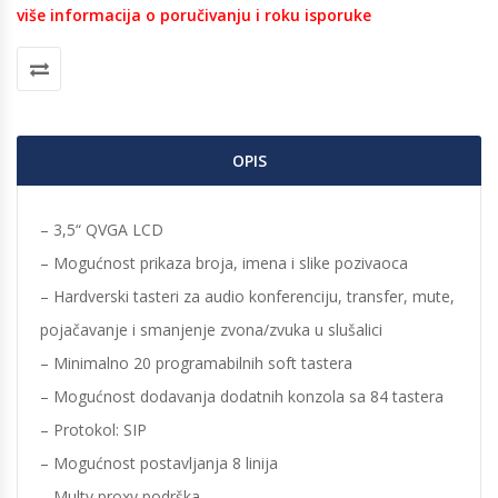
više informacija o poručivanju i roku isporuke
OPIS
– 3,5“ QVGA LCD
– Mogućnost prikaza broja, imena i slike pozivaoca
– Hardverski tasteri za audio konferenciju, transfer, mute,
pojačavanje i smanjenje zvona/zvuka u slušalici
– Minimalno 20 programabilnih soft tastera
– Mogućnost dodavanja dodatnih konzola sa 84 tastera
– Protokol: SIP
– Mogućnost postavljanja 8 linija
– Multy proxy podrška