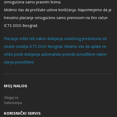
omogućena samo pravnim licima.
Molimo Vas da pročitate uslove korišćenja. Napominjemo da je
trenutno plaćanje omogućeno samo prenosom na žiro račun
ICTS DOO Beograd.
Plaćanje vršite tek nakon dobijanja zvaničnog predračuna od
strane osoblja ICTS DOO Beograd. Molimo Vas da uplate ne
vršite posle dobijanja automatske potvrde porudžbine nakon
slanja porudžbine.
MOJ NALOG
Uloguj se
Vaša korpa
KORISNIČKI SERVIS