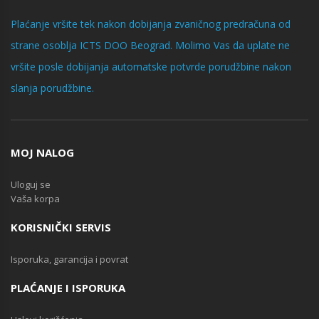
Plaćanje vršite tek nakon dobijanja zvaničnog predračuna od
strane osoblja ICTS DOO Beograd. Molimo Vas da uplate ne
vršite posle dobijanja automatske potvrde porudžbine nakon
slanja porudžbine.
MOJ NALOG
Uloguj se
Vaša korpa
KORISNIČKI SERVIS
Isporuka, garancija i povrat
PLAĆANJE I ISPORUKA