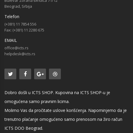
Bulevar Zorana Đinđića 71/12
Beograd, Srbija
Telefon
(+381) 11 7854 556
Fax: (+381) 11 2280 675
EMAIL
office@icts.rs
helpdesk@icts.rs
Dobro došli u ICTS SHOP. Kupovina na ICTS SHOP-u je
omogućena samo pravnim licima.
Molimo Vas da pročitate uslove korišćenja. Napominjemo da je
trenutno plaćanje omogućeno samo prenosom na žiro račun
ICTS DOO Beograd.